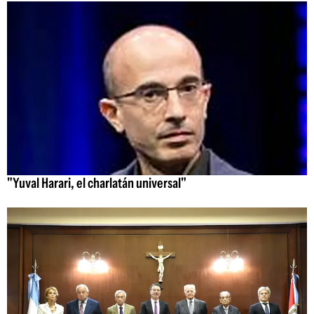
"Yuval Harari, el charlatán universal"