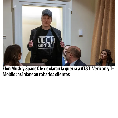
Elon Musk y SpaceX le declaran la guerra a AT&T, Verizon y T-
Mobile: así planean robarles clientes