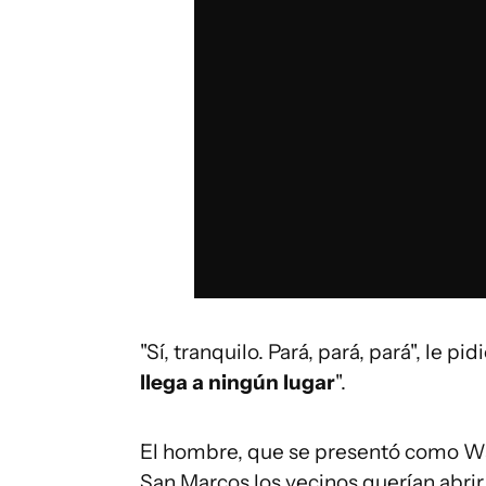
"Sí, tranquilo. Pará, pará, pará", le pid
llega a ningún lugar
".
El hombre, que se presentó como Wa
San Marcos los vecinos querían abrir