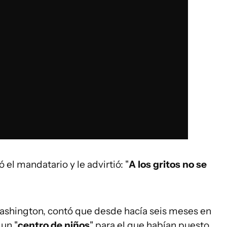
ió el mandatario y le advirtió: "
A los gritos no se
shington, contó que desde hacía seis meses en
 un "
centro de niños
" para el que habían puesto