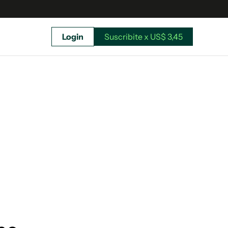
Login
Suscribite x US$ 3,45
uscríbete ahora a El Observador y elegí hasta
donde llegar.
Suscribite x US$ 3,45