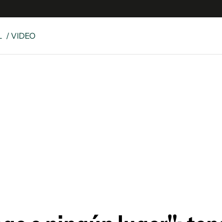
L
/ VIDEO
e
S
n
es
Siguenos en:
 y Legales
es especiales
ciones
ters
ina
 Unidos