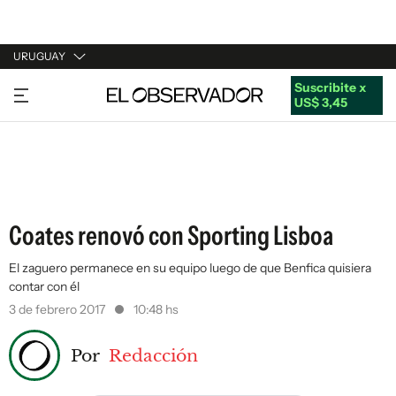
URUGUAY
Suscribite x
URUGUAY
US$ 3,45
ARGENTINA
ESPAÑA
ESTADOS UNIDOS
Coates renovó con Sporting Lisboa
El zaguero permanece en su equipo luego de que Benfica quisiera
contar con él
3 de febrero 2017
10:48 hs
Por
Redacción