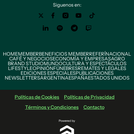
Siguenos en:
HOME
MEMBER
BENEFICIOS MEMBER
REFERÍ
NACIONAL
CAFÉ Y NEGOCIOS
ECONOMÍA Y EMPRESAS
AGRO
BRAND STUDIO
MUNDO
CULTURA Y ESPECTÁCULOS
LIFESTYLE
OPINIÓN
FÚNEBRES
REMATES Y LEGALES
EDICIONES ESPECIALES
PUBLICACIONES
NEWSLETTERS
ARGENTINA
ESPAÑA
ESTADOS UNIDOS
Políticas de Cookies
Políticas de Privacidad
Términos y Condiciones
Contacto