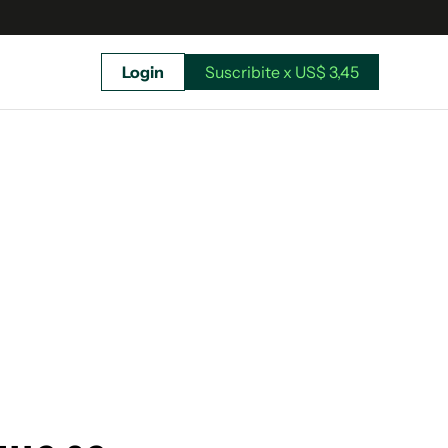
Login
Suscribite x US$ 3,45
uscríbete ahora a El Observador y elegí hasta
donde llegar.
Suscribite x US$ 3,45