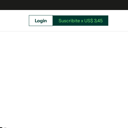
Login
Suscribite x US$ 3,45
uscríbete ahora a El Observador y elegí hasta
donde llegar.
Suscribite x US$ 3,45