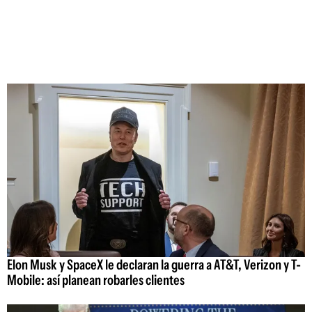
Elon Musk y SpaceX le declaran la guerra a AT&T, Verizon y T-
Mobile: así planean robarles clientes