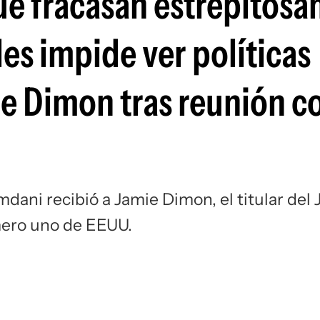
que fracasan estrepitos
Si
les impide ver políticas
ie Dimon tras reunión c
dani recibió a Jamie Dimon, el titular del 
ero uno de EEUU.