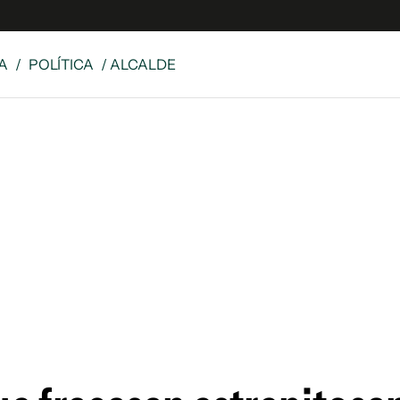
A
/
POLÍTICA
/ ALCALDE
 Latina
S
es
y
ina