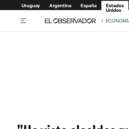
Uruguay
Argentina
España
Estados
Unidos
/
ECONOMÍ
Home
América
Política
Deport
Economía
Urugua
Sociedad
Argent
Inmigración
España