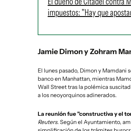
El dueño de Citadel contra 
impuestos: "Hay que aposta
Jamie Dimon y Zohram Ma
El lunes pasado, Dimon y Mamdani se
banco en Manhattan, mientras Mamdan
Wall Street tras la polémica suscita
a los neoyorquinos adinerados.
La reunión fue "constructiva y el to
Reuters
. Según el Ayuntamiento, amb
simplificación de los trámites burocr