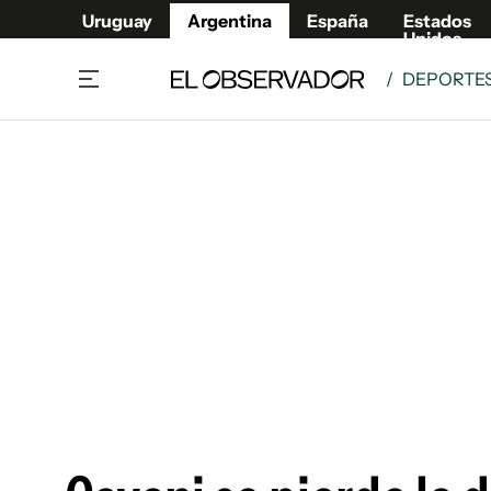
Uruguay
Argentina
España
Estados
Unidos
/
DEPORTE
Home
Deport
Política
El Obse
Economía y negocios
Urugua
Zoom
España
Sociedad
Estados
Espectáculos