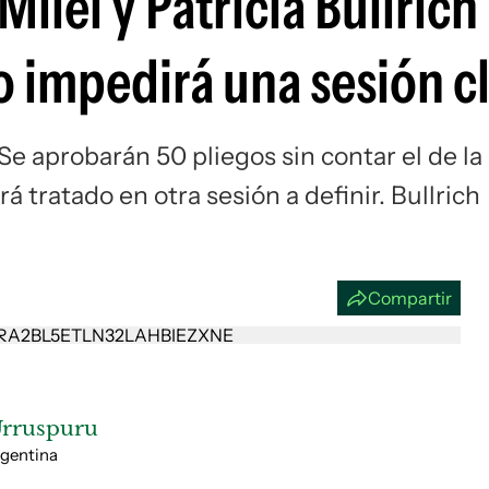
ilei y Patricia Bullrich 
Si
o impedirá una sesión c
Se aprobarán 50 pliegos sin contar el de la
á tratado en otra sesión a definir. Bullrich
Compartir
Urruspuru
rgentina