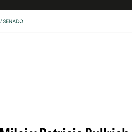
/ SENADO
es
Edición Digital
S
rvador Radio
y
 Unidos