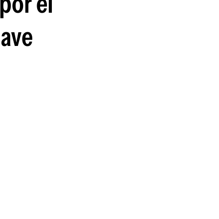
por el
guenos en:
lave