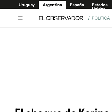
Uruguay
Argentina
España
Estados
Unidos
/
POLÍTICA
Home
Deport
Política
El Obse
Economía y negocios
Urugua
Zoom
España
Sociedad
Estados
Espectáculos