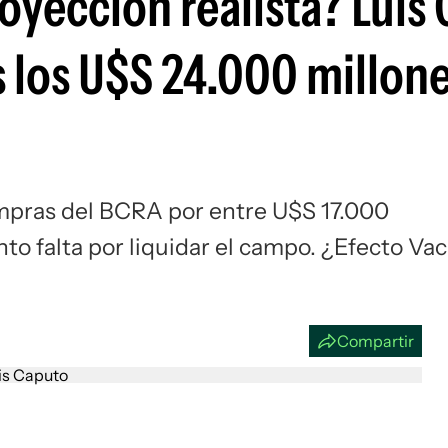
royección realista? Luis
Si
s los U$S 24.000 millon
mpras del BCRA por entre U$S 17.000
to falta por liquidar el campo. ¿Efecto Va
Compartir