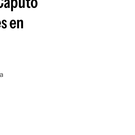
 Caputo
guenos en:
es en
ca