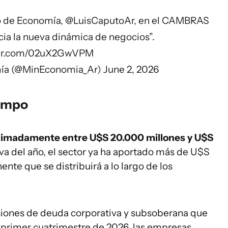
o de Economía,
@LuisCaputoAr
, en el CAMBRAS
ia la nueva dinámica de negocios”.
tter.com/02uX2GwVPM
mía (@MinEconomia_Ar)
June 2, 2026
campo
oximadamente entre U$S 20.000 millones y U$S
 va del año, el sector ya ha aportado más de U$S
nte que se distribuirá a lo largo de los
siones de deuda corporativa y subsoberana que
l primer cuatrimestre de 2026, las empresas