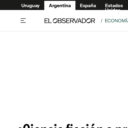
Uruguay
Argentina
España
Estados
Unidos
/
ECONOMÍA
Home
Deport
Política
El Obse
Economía y negocios
Urugua
Zoom
España
Sociedad
Estados
Espectáculos