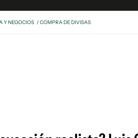
 Y NEGOCIOS
/ COMPRA DE DIVISAS
es
Edición Digital
S
rvador Radio
y
 Unidos