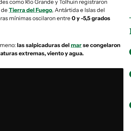
des como Río Grande y Tolhuin registraron
l de
Tierra del Fuego
, Antártida e Islas del
uras mínimas oscilaron entre
0 y -5,5 grados
nómeno:
las salpicaduras del
mar
se congelaron
aturas extremas, viento y agua.