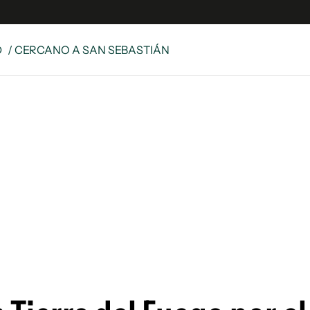
D
/ CERCANO A SAN SEBASTIÁN
es
Edición Digital
S
rvador Radio
y
 Unidos