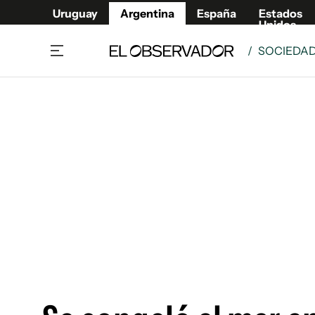
Uruguay
Argentina
España
Estados
Unidos
/
SOCIEDA
Home
Deport
Política
El Obse
Economía y negocios
Urugua
Zoom
España
Sociedad
Estados
Espectáculos