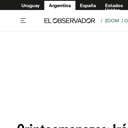
Uruguay
Argentina
España
Estados
Unidos
/
ZOOM
/ 
Home
Deport
Política
El Obse
Economía y negocios
Urugua
Zoom
España
Sociedad
Estados
Espectáculos