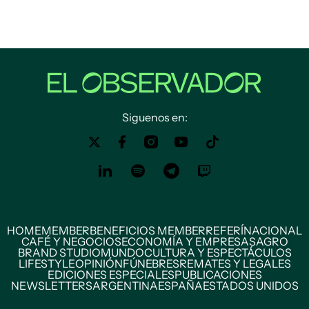
Siguenos en:
HOME
MEMBER
BENEFICIOS MEMBER
REFERÍ
NACIONAL
CAFÉ Y NEGOCIOS
ECONOMÍA Y EMPRESAS
AGRO
BRAND STUDIO
MUNDO
CULTURA Y ESPECTÁCULOS
LIFESTYLE
OPINIÓN
FÚNEBRES
REMATES Y LEGALES
EDICIONES ESPECIALES
PUBLICACIONES
NEWSLETTERS
ARGENTINA
ESPAÑA
ESTADOS UNIDOS