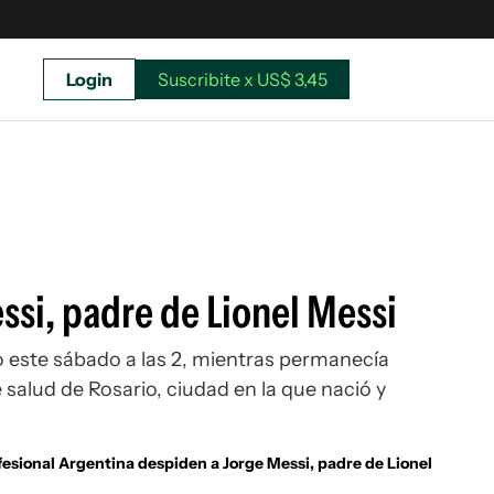
Login
Suscribite x US$ 3,45
uscríbete ahora a El Observador y elegí hasta
donde llegar.
si, padre de Lionel Messi
jo este sábado a las 2, mientras permanecía
salud de Rosario, ciudad en la que nació y
ofesional Argentina despiden a Jorge Messi, padre de Lionel
Suscribite x US$ 3,45