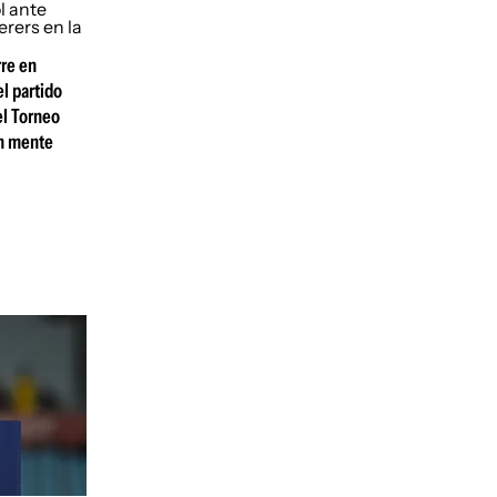
rre en
l partido
el Torneo
en mente