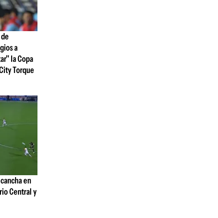
 de
ogios a
tar" la Copa
City Torque
 cancha en
rio Central y