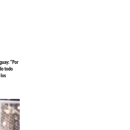
guay: "Por
do todo
 los