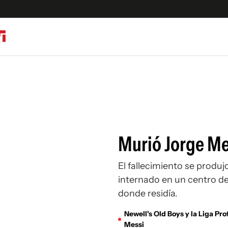
Olímpicos
S
tbol
g
Murió Jorge Mes
ortivo
El fallecimiento se produ
internado en un centro de 
donde residía.
Newell's Old Boys y la Liga Pr
Messi