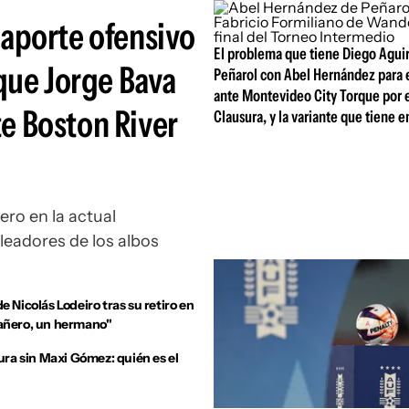
 aporte ofensivo
El problema que tiene Diego Agui
que Jorge Bava
Peñarol con Abel Hernández para e
ante Montevideo City Torque por 
te Boston River
Clausura, y la variante que tiene 
ero en la actual
oleadores de los albos
 Nicolás Lodeiro tras su retiro en
pañero, un hermano"
ura sin Maxi Gómez: quién es el