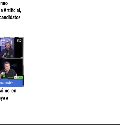
rneo
 Artificial,
 candidatos
Jaime, en
aya a