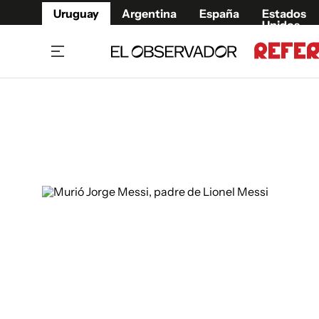
Uruguay
Argentina
España
Estados
Unidos
Home
Juegos 
Referí
Rugby
Fútbol
Básque
Mundial 2026
Tenis
Resultados Deportivos
Runnin
Fútbol internacional
Polidep
Copa Libertadores
Motor