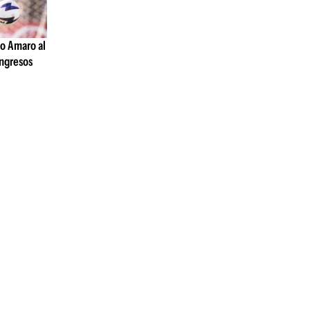
io Amaro al
ingresos