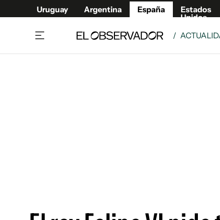
Uruguay
Argentina
España
Estados
Unidos
/
ACTUALI
Actualidad
Mirada
Economía y Finanzas
Impacto
Sucede
Data Cl
Relax
Urugua
Cine, series y música
Argent
Madrid & Comunidad
Estados
Pequeños Placeres