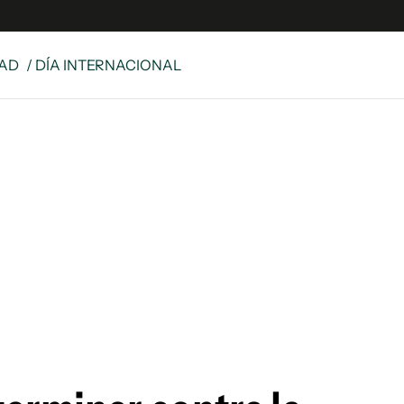
DAD
/ DÍA INTERNACIONAL
s
S
 Global
ave
y
ina
 Unidos