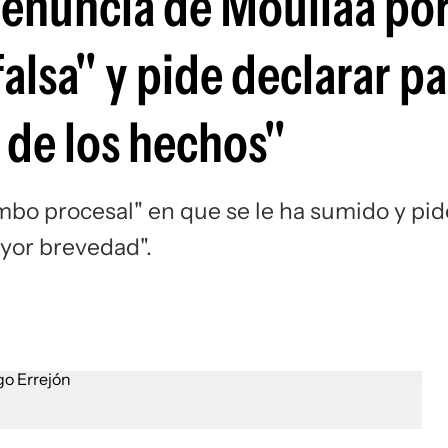
 denuncia de Mouliaá po
Si
falsa" y pide declarar pa
 de los hechos"
imbo procesal" en que se le ha sumido y pid
ayor brevedad".