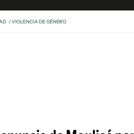
DAD
/ VIOLENCIA DE GÉNERO
s
S
 Global
ave
y
ina
 Unidos