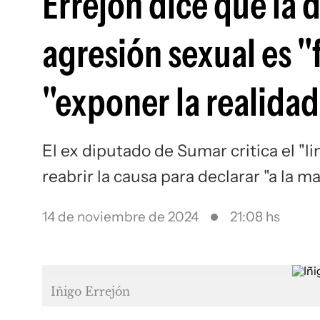
Errejón dice que la
agresión sexual es "
"exponer la realidad
El ex diputado de Sumar critica el "l
reabrir la causa para declarar "a la m
14 de noviembre de 2024
21:08 hs
Iñigo Errejón