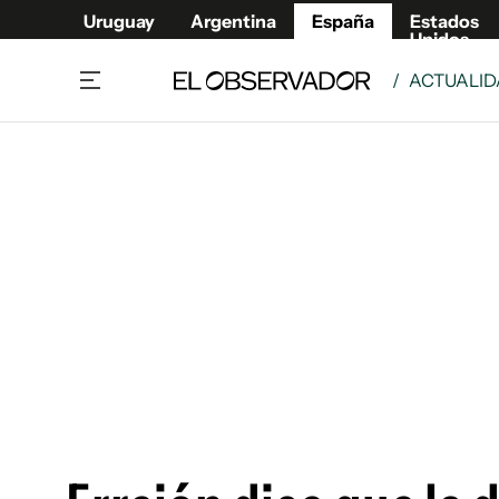
Uruguay
Argentina
España
Estados
Unidos
/
ACTUALI
Actualidad
Mirada
Economía y Finanzas
Impacto
Sucede
Data Cl
Relax
Urugua
Cine, series y música
Argent
Madrid & Comunidad
Estados
Pequeños Placeres