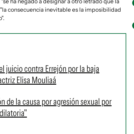
 "se ha negado a designar a otro letrado que la
 "la consecuencia inevitable es la imposibilidad
".
l juicio contra Errejón por la baja
ctriz Elisa Mouliaá
ón de la causa por agresión sexual por
ilatoria"