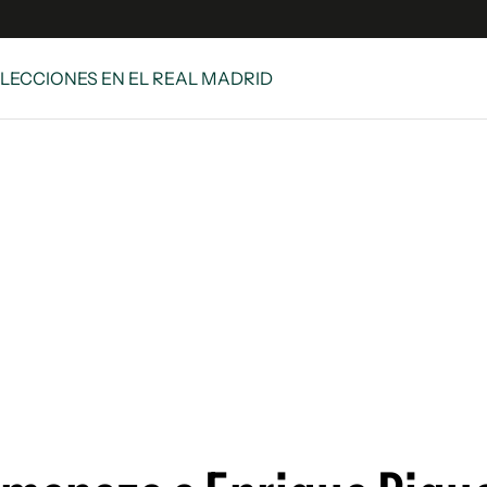
ELECCIONES EN EL REAL MADRID
s
S
 Global
ave
y
ina
 Unidos