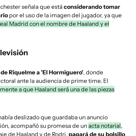
nchester señala que está
considerando tomar
rio
por el uso de la imagen del jugador, ya que
eal Madrid con el nombre de Haaland y el
levisión
a de Riquelme a 'El Hormiguero'
, donde
ctoral ante la audiencia de prime time. El
ente a que Haaland será una de las piezas
a había deslizado que guardaba un anuncio
isión, acompañó su promesa de un
acta notarial
,
haje de Haaland y de Rodri,
pagará de su bolsillo