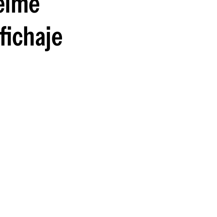
uelme
guenos en:
fichaje