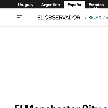
Uruguay
Argentina
España
Estados
Unidos
/
RELAX
/ 
Actualidad
Mirada
Economía y Finanzas
Impacto
Sucede
Data Cl
Relax
Urugua
Cine, series y música
Argent
Madrid & Comunidad
Estados
Pequeños Placeres