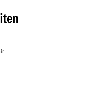
guenos en:
iten
ir