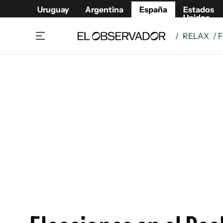
Uruguay
Argentina
España
Estados
Unidos
/
RELAX
/ 
Actualidad
Mirada
Economía y Finanzas
Impacto
Sucede
Data Cl
Relax
Urugua
Cine, series y música
Argent
Madrid & Comunidad
Estados
Pequeños Placeres