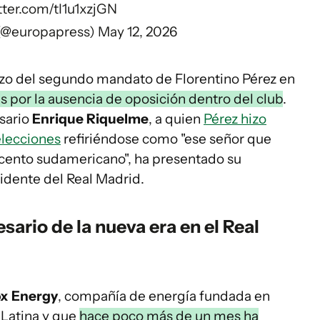
tter.com/tI1u1xzjGN
 (@europapress)
May 12, 2026
nzo del segundo mandato de Florentino Pérez en
s por la ausencia de oposición dentro del club
.
sario
Enrique Riquelme
, a quien
Pérez hizo
elecciones
refiriéndose como "ese señor que
 acento sudamericano", ha presentado su
idente del Real Madrid.
ario de la nueva era en el Real
x Energy
, compañía de energía fundada en
 Latina y que
hace poco más de un mes ha