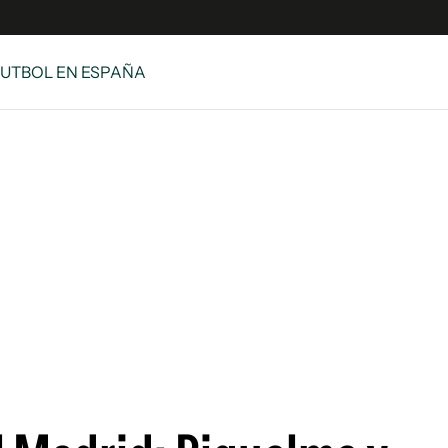
FUTBOL EN ESPAÑA
s
S
 Global
ave
y
ina
 Unidos