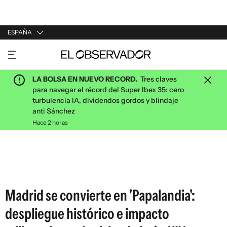
ESPAÑA
URUGUAY
ARGENTINA
LA BOLSA EN NUEVO RECORD.
Tres claves
ESPAÑA
para navegar el récord del Super Ibex 35: cero
turbulencia IA, dividendos gordos y blindaje
ESTADOS UNIDOS
anti Sánchez
Hace 2 horas
Madrid se convierte en 'Papalandia':
despliegue histórico e impacto