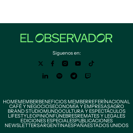
Siguenos en:
HOME
MEMBER
BENEFICIOS MEMBER
REFERÍ
NACIONAL
CAFÉ Y NEGOCIOS
ECONOMÍA Y EMPRESAS
AGRO
BRAND STUDIO
MUNDO
CULTURA Y ESPECTÁCULOS
LIFESTYLE
OPINIÓN
FÚNEBRES
REMATES Y LEGALES
EDICIONES ESPECIALES
PUBLICACIONES
NEWSLETTERS
ARGENTINA
ESPAÑA
ESTADOS UNIDOS