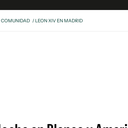
& COMUNIDAD
/ LEON XIV EN MADRID
s
S
 Global
ave
y
ina
 Unidos