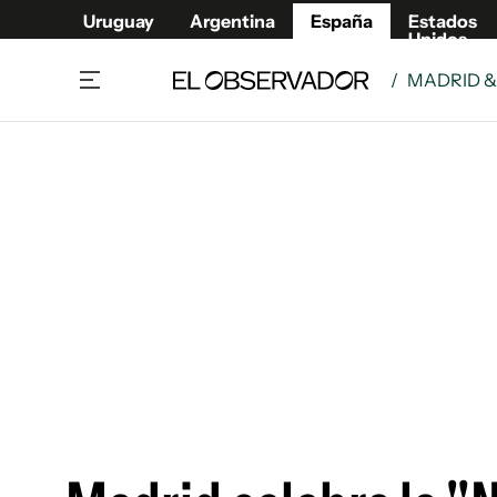
Uruguay
Argentina
España
Estados
Unidos
/
MADRID 
Actualidad
Mirada
Economía y Finanzas
Impacto
Sucede
Data Cl
Relax
Urugua
Cine, series y música
Argent
Madrid & Comunidad
Estados
Pequeños Placeres