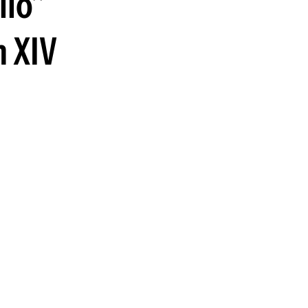
llo"
guenos en:
n XIV