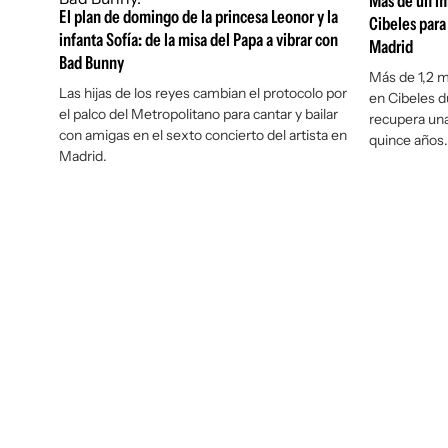
Más de un mi
El plan de domingo de la princesa Leonor y la
Cibeles para
infanta Sofía: de la misa del Papa a vibrar con
Madrid
Bad Bunny
Más de 1,2 mi
Las hijas de los reyes cambian el protocolo por
en Cibeles d
el palco del Metropolitano para cantar y bailar
recupera una
con amigas en el sexto concierto del artista en
quince años.
Madrid.