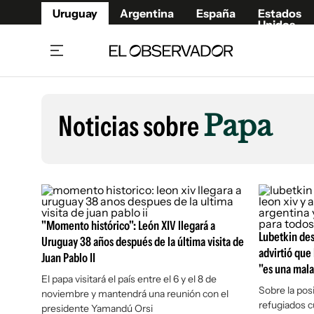
Uruguay
Argentina
España
Estados
Unidos
Home
Lifestyl
Member
Opinió
Noticias sobre
Papa
Beneficios Member
Fúnebr
Referí
Remates
15°C
Jueves:
Ahora en:
Montevideo
Nacional
Mín
12°
Máx
15°
Edicion
Nubes
Café y Negocios
Publica
Economía y Empresas
Newslet
"Momento histórico": León XIV llegará a
Agro
Argent
Lubetkin dest
Uruguay 38 años después de la última visita de
advirtió que 
Juan Pablo II
Brand Studio
España
"es una mala
Mundo
Estados
El papa visitará el país entre el 6 y el 8 de
Sobre la pos
noviembre y mantendrá una reunión con el
Cultura y Espectáculos
refugiados 
presidente Yamandú Orsi