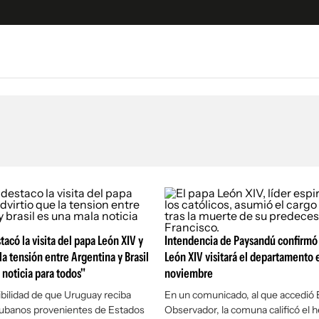
e
S
n
es
Siguenos en:
 y Legales
es especiales
ciones
ters
ina
acó la visita del papa León XIV y
Intendencia de Paysandú confirmó
la tensión entre Argentina y Brasil
León XIV visitará el departamento e
 noticia para todos"
noviembre
 Unidos
ibilidad de que Uruguay reciba
En un comunicado, al que accedió
cubanos provenientes de Estados
Observador
, la comuna calificó el