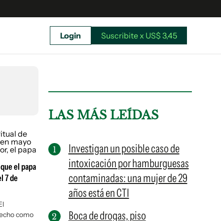
Login
Suscribite x US$ 3,45
uscríbete ahora a El Observador y elegí hasta
donde llegar.
LAS MÁS LEÍDAS
Investigan un posible caso de
intoxicación por hamburguesas
 que el papa
contaminadas: una mujer de 29
l 7 de
años está en CTI
El
Boca de drogas, piso
 hecho como
Suscribite x US$ 3,45