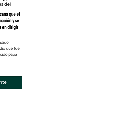
cana que el
ación y se
 en dirigir
ndido
dio que fue
ecido papa
ente