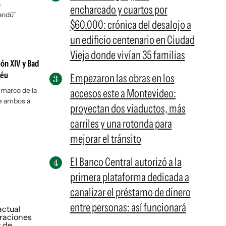
n
encharcado y cuartos por
andú"
$60.000: crónica del desalojo a
un edificio centenario en Ciudad
Vieja donde vivían 35 familias
eón XIV y Bad
béu
Empezaron las obras en los
 marco de la
accesos este a Montevideo:
de ambos a
proyectan dos viaductos, más
carriles y una rotonda para
mejorar el tránsito
El Banco Central autorizó a la
primera plataforma dedicada a
canalizar el préstamo de dinero
entre personas: así funcionará