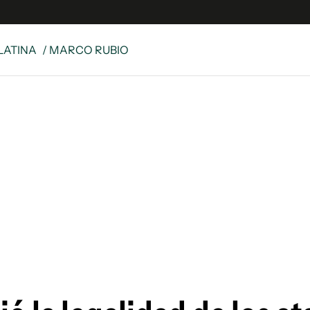
LATINA
/ MARCO RUBIO
 Latina
S
es
y
ina