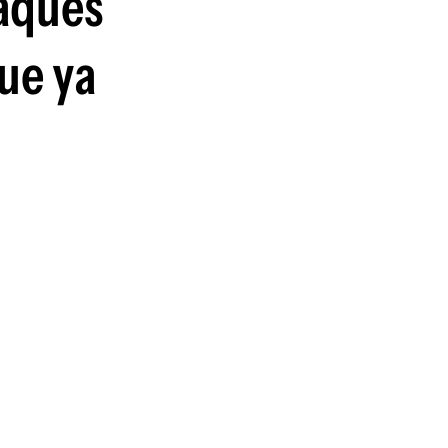
taques
guenos en:
ue ya