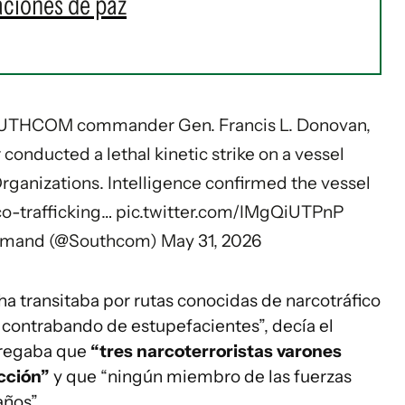
aciones de paz
UTHCOM
commander Gen. Francis L. Donovan,
conducted a lethal kinetic strike on a vessel
rganizations. Intelligence confirmed the vessel
co-trafficking…
pic.twitter.com/IMgQiUTPnP
ommand (@Southcom)
May 31, 2026
ha transitaba por rutas conocidas de narcotráfico
 contrabando de estupefacientes”, decía el
gregaba que
“tres narcoterroristas varones
cción”
y que “ningún miembro de las fuerzas
años”.