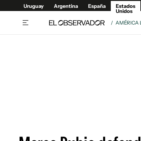
Uruguay
Argentina
España
Estados
Unidos
/
AMÉRICA 
Home
América
Política
Deport
Economía
Urugua
Sociedad
Argent
Inmigración
España