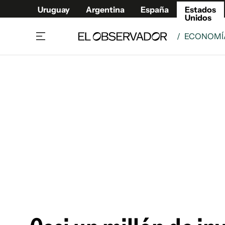
Uruguay
Argentina
España
Estados
Unidos
/
ECONOMÍ
Home
América
Política
Deport
Economía
Urugua
Sociedad
Argent
Inmigración
España