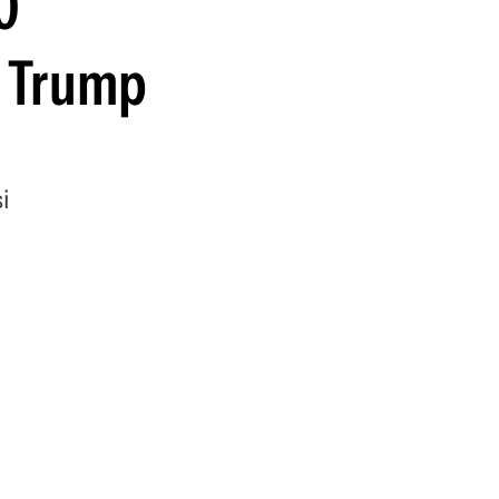
0
guenos en:
e Trump
i