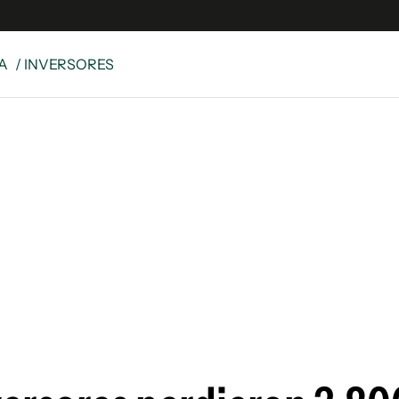
A
/ INVERSORES
 Latina
S
es
y
ina