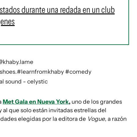
stados durante una redada en un club
genes
@khaby.lame
 shoes.
#learnfromkhaby
#comedy
al sound - celystic
la
Met Gala en Nueva York
,
uno de los grandes
l que solo están invitadas estrellas del
idades elegidas por la editora de
Vogue
, a razón