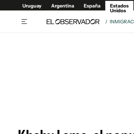
Uruguay
Argentina
España
Estados
Unidos
/
INMIGRAC
Home
América
Política
Deport
Economía
Urugua
Sociedad
Argent
Inmigración
España