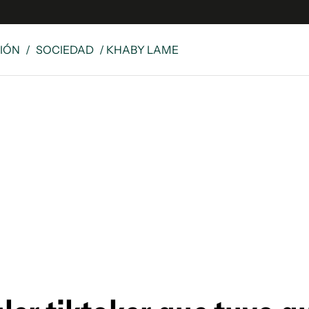
IÓN
/
SOCIEDAD
/ KHABY LAME
 Latina
S
es
y
ina