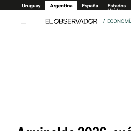
Uruguay
Argentina
España
Estados
Unidos
/
ECONOMÍA
Home
Deport
Política
El Obse
Economía y negocios
Urugua
Zoom
España
Sociedad
Estados
Espectáculos