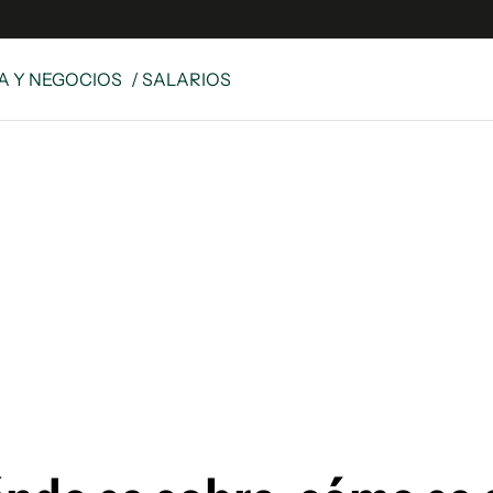
 Y NEGOCIOS
/ SALARIOS
es
Edición Digital
S
rvador Radio
y
 Unidos