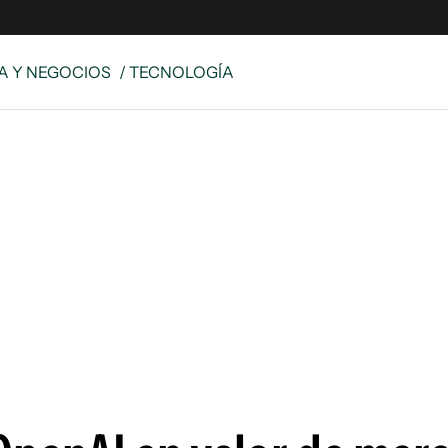
 Y NEGOCIOS
/ TECNOLOGÍA
es
Edición Digital
S
rvador Radio
y
 Unidos