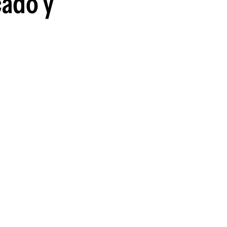
cado y
guenos en: