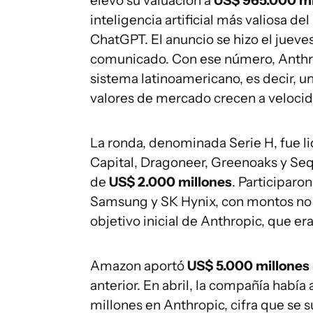
elevó su valuación a
US$ 965.000 mi
inteligencia artificial más valiosa 
ChatGPT. El anuncio se hizo el jueve
comunicado. Con ese número, Anthrop
sistema latinoamericano, es decir, u
valores de mercado crecen a velocid
La ronda, denominada Serie H, fue li
Capital, Dragoneer, Greenoaks y Seq
de
US$ 2.000 millones
. Participaro
Samsung y SK Hynix, con montos no 
objetivo inicial de Anthropic, que e
Amazon aportó
US$ 5.000 millones
anterior. En abril, la compañía habí
millones en Anthropic, cifra que se 