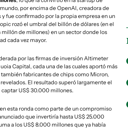
llones
, lo que la convirtió en la startup de
del mundo, por encima de OpenAI, creadora de
s y fue confirmado por la propia empresa en un
ic rozó el umbral del billón de dólares (en el
n millón de millones) en un sector donde los
ad cada vez mayor.
derada por las firmas de inversión Altimeter
uoia Capital, cada una de las cuales aportó más
n también fabricantes de chips como Micron,
revelados. El resultado superó largamente el
ra captar US$ 30.000 millones.
en esta ronda como parte de un compromiso
a anunciado que invertiría hasta US$ 25.000
suma a los US$ 8.000 millones que ya había