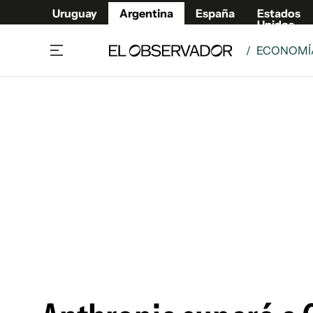
Uruguay
Argentina
España
Estados
Unidos
/
ECONOMÍA
Home
Deport
Política
El Obse
Economía y negocios
Urugua
Zoom
España
Sociedad
Estados
Espectáculos