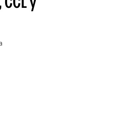
, CCL y
guenos en:
a