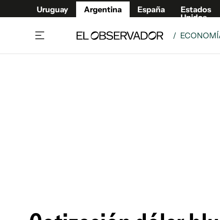
Uruguay
Argentina
España
Estados
Unidos
/
ECONOMÍA
Home
Deport
Política
El Obse
Economía y negocios
Urugua
Zoom
España
Sociedad
Estados
Espectáculos