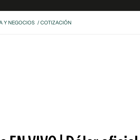
 Y NEGOCIOS
/ COTIZACIÓN
es
Edición Digital
S
rvador Radio
y
 Unidos