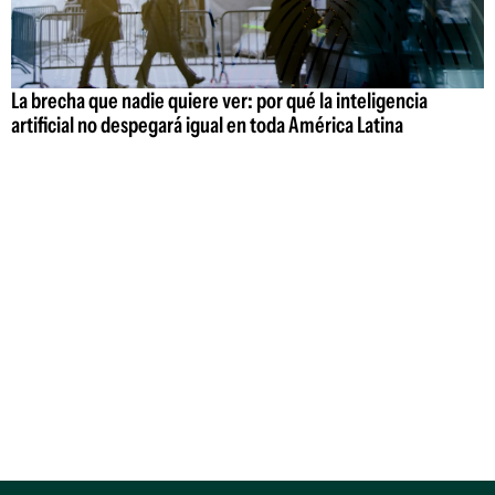
La brecha que nadie quiere ver: por qué la inteligencia
artificial no despegará igual en toda América Latina