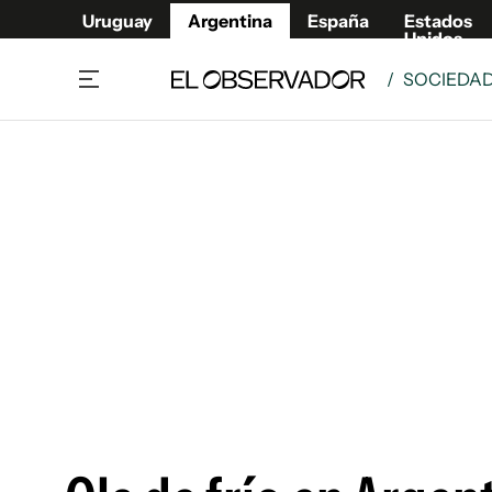
Uruguay
Argentina
España
Estados
Unidos
/
SOCIEDA
Home
Deport
Política
El Obse
Economía y negocios
Urugua
Zoom
España
Sociedad
Estados
Espectáculos