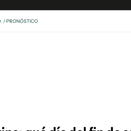
D
/ PRONÓSTICO
es
Edición Digital
S
rvador Radio
y
 Unidos