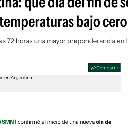
tina: qué día del fin de
Si
n temperaturas bajo cero
mas 72 horas una mayor preponderancia en 
Compartir
l (SMN)
confirmó el inicio de una nueva
ola de