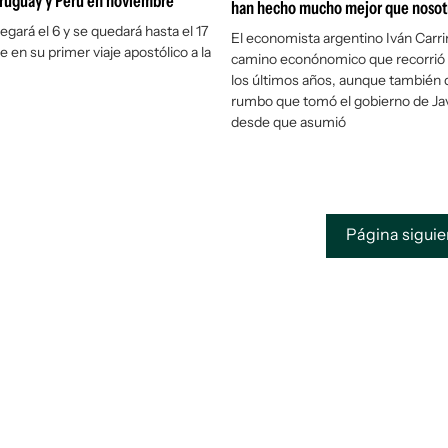
Uruguay y Perú en noviembre
han hecho mucho mejor que nosot
llegará el 6 y se quedará hasta el 17
El economista argentino Iván Carrin
 en su primer viaje apostólico a la
camino econónomico que recorrió
los últimos años, aunque también 
rumbo que tomó el gobierno de Jav
desde que asumió
Página sigui