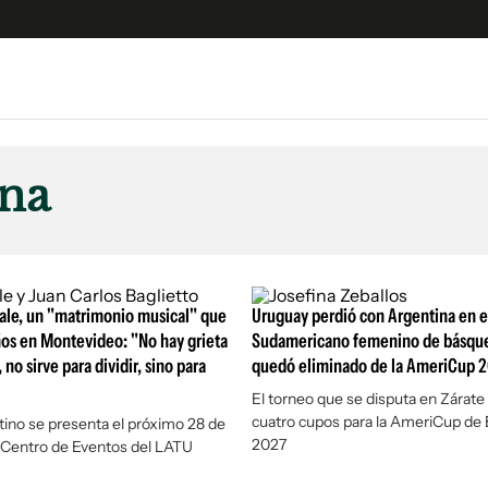
e
S
n
ina
es
Siguenos en:
 y Legales
es especiales
ciones
tale, un "matrimonio musical" que
Uruguay perdió con Argentina en e
ters
ños en Montevideo: "No hay grieta
Sudamericano femenino de básque
 no sirve para dividir, sino para
quedó eliminado de la AmeriCup 
ina
El torneo que se disputa en Zárate
cuatro cupos para la AmeriCup de 
tino se presenta el próximo 28 de
 Unidos
2027
 Centro de Eventos del LATU