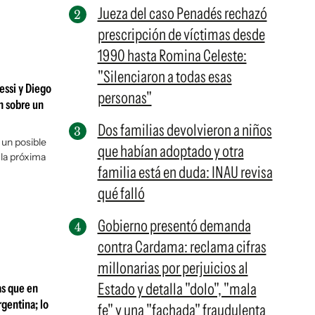
Jueza del caso Penadés rechazó
prescripción de víctimas desde
1990 hasta Romina Celeste:
"Silenciaron a todas esas
essi y Diego
personas"
n sobre un
Dos familias devolvieron a niños
un posible
que habían adoptado y otra
la próxima
familia está en duda: INAU revisa
qué falló
Gobierno presentó demanda
contra Cardama: reclama cifras
millonarias por perjuicios al
Estado y detalla "dolo", "mala
as que en
gentina; lo
fe" y una "fachada" fraudulenta