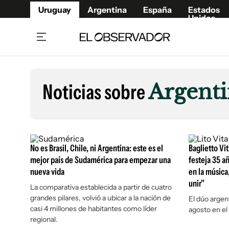
Uruguay
Argentina
España
Estados
Unidos
Home
Lifestyl
Member
Opinió
Noticias sobre
Argent
Beneficios Member
Fúnebr
Referí
Remates
12°C
Sábado:
Ahora en:
Montevideo
Nacional
Mín
8°
Máx
Edicion
11°
Cielo Claro
Café y Negocios
Publica
No es Brasil, Chile, ni Argentina: este es el
Baglietto Vi
Economía y Empresas
Newslet
mejor país de Sudamérica para empezar una
festeja 35 a
nueva vida
en la música,
Agro
Argent
unir"
La comparativa establecida a partir de cuatro
Brand Studio
España
grandes pilares, volvió a ubicar a la nación de
El dúo argen
Mundo
Estados
casi 4 millones de habitantes como líder
agosto en el
Cultura y Espectáculos
regional.