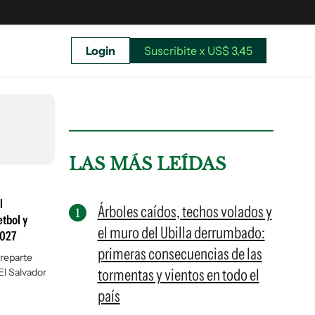
Login
Suscribite x US$ 3,45
uscríbete ahora a El Observador y elegí hasta
donde llegar.
LAS MÁS LEÍDAS
l
Árboles caídos, techos volados y
tbol y
el muro del Ubilla derrumbado:
2027
primeras consecuencias de las
 reparte
tormentas y vientos en todo el
El Salvador
país
Suscribite x US$ 3,45