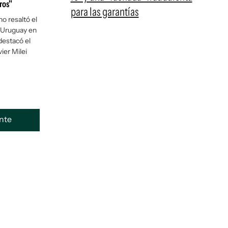
ros"
para las garantías
o resaltó el
 Uruguay en
destacó el
ier Milei
ente