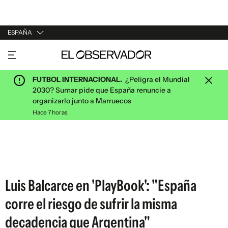
ESPAÑA
URUGUAY
ARGENTINA
FUTBOL INTERNACIONAL.
¿Peligra el Mundial
ESPAÑA
2030? Sumar pide que España renuncie a
organizarlo junto a Marruecos
ESTADOS UNIDOS
Hace 7 horas
Luis Balcarce en 'PlayBook': "España
corre el riesgo de sufrir la misma
decadencia que Argentina"