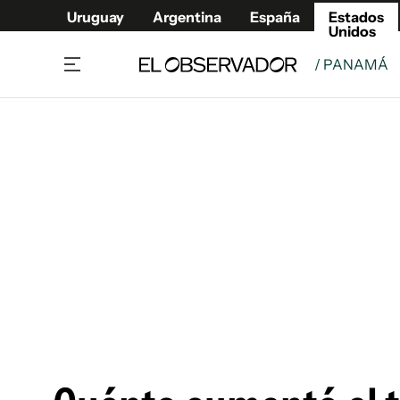
Uruguay
Argentina
España
Estados
Unidos
/ PANAMÁ
Home
América
Política
Deport
Economía
Urugua
Sociedad
Argent
Inmigración
España