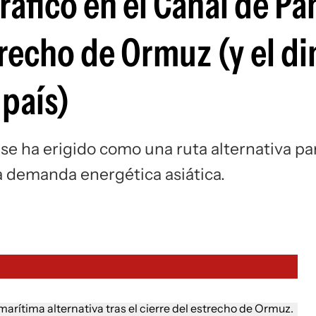
ráfico en el Canal de P
Si
strecho de Ormuz (y el d
 país)
a se ha erigido como una ruta alternativa pa
la demanda energética asiática.