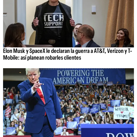
Elon Musk y SpaceX le declaran la guerra a AT&T, Verizon y T-
Mobile: así planean robarles clientes