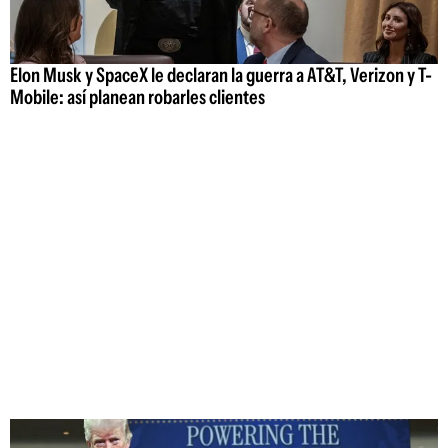
Elon Musk y SpaceX le declaran la guerra a AT&T, Verizon y T-
Mobile: así planean robarles clientes