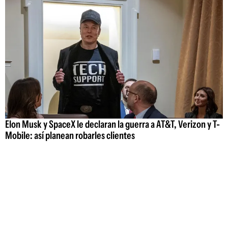
Elon Musk y SpaceX le declaran la guerra a AT&T, Verizon y T-
Mobile: así planean robarles clientes