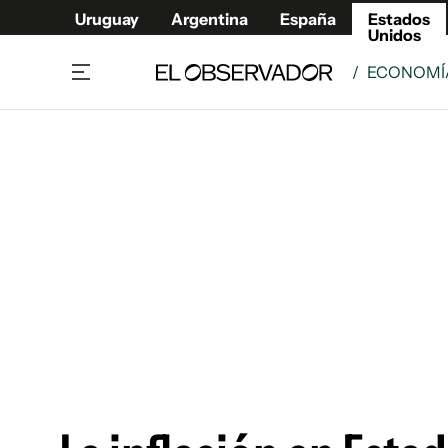
Uruguay
Argentina
España
Estados
Unidos
/
ECONOMÍ
Home
América
Política
Deport
Economía
Urugua
Sociedad
Argent
Inmigración
España