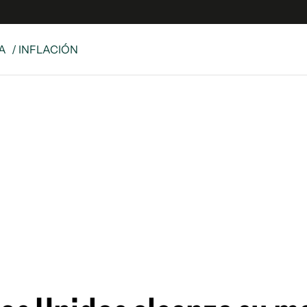
A
/ INFLACIÓN
 Latina
S
es
y
ina