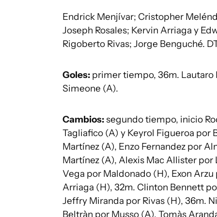
Endrick Menjívar; Cristopher Melénd
Joseph Rosales; Kervin Arriaga y Ed
Rigoberto Rivas; Jorge Benguché. DT
Goles:
primer tiempo, 36m. Lautaro
Simeone (A).
Cambios:
segundo tiempo, inicio Ro
Tagliafico (A) y Keyrol Figueroa por
Martínez (A), Enzo Fernandez por Al
Martínez (A), Alexis Mac Allister por
Vega por Maldonado (H), Exon Arzu 
Arriaga (H), 32m. Clinton Bennett po
Jeffry Miranda por Rivas (H), 36m. 
Beltràn por Musso (A), Tomàs Aranda 