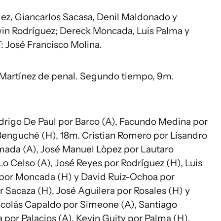
ez, Giancarlos Sacasa, Denil Maldonado y
win Rodríguez; Dereck Moncada, Luis Palma y
: José Francisco Molina.
 Martínez de penal. Segundo tiempo, 9m.
drigo De Paul por Barco (A), Facundo Medina por
 Benguché (H), 18m. Cristian Romero por Lisandro
mada (A), José Manuel Lòpez por Lautaro
 Lo Celso (A), José Reyes por Rodríguez (H), Luis
por Moncada (H) y David Ruiz-Ochoa por
r Sacaza (H), José Aguilera por Rosales (H) y
Nicolás Capaldo por Simeone (A), Santiago
por Palacios (A), Kevin Guity por Palma (H),