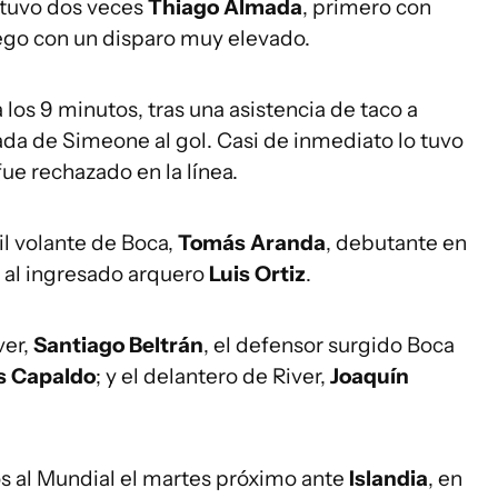
 tuvo dos veces
Thiago Almada
, primero con
ego con un disparo muy elevado.
 los 9 minutos, tras una asistencia de taco a
zada de Simeone al gol. Casi de inmediato lo tuvo
fue rechazado en la línea.
nil volante de Boca,
Tomás Aranda
, debutante en
ó al ingresado arquero
Luis Ortiz
.
ver,
Santiago Beltrán
, el defensor surgido Boca
s Capaldo
; y el delantero de River,
Joaquín
os al Mundial el martes próximo ante
Islandia
, en