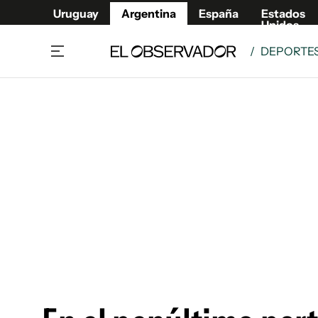
Uruguay
Argentina
España
Estados
Unidos
/
DEPORTE
Home
Deport
Política
El Obse
Economía y negocios
Urugua
Zoom
España
Sociedad
Estados
Espectáculos