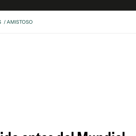
S
/ AMISTOSO
es
Edición Digital
S
rvador Radio
y
 Unidos