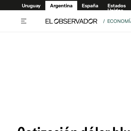
Uruguay
Argentina
España
Estados
Unidos
/
ECONOMÍA
Home
Deport
Política
El Obse
Economía y negocios
Urugua
Zoom
España
Sociedad
Estados
Espectáculos