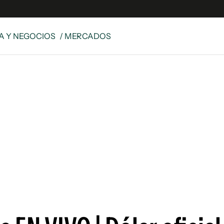
 Y NEGOCIOS
/ MERCADOS
es
Edición Digital
S
rvador Radio
y
 Unidos