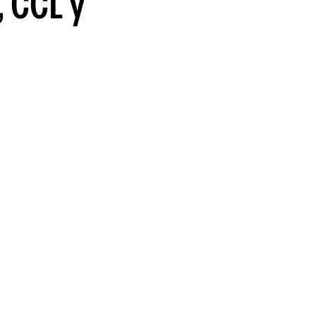
, CCL y
guenos en:
e