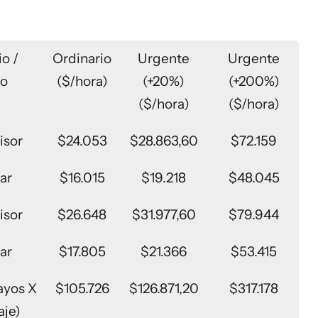
io /
Ordinario
Urgente
Urgente
go
($/hora)
(+20%)
(+200%)
($/hora)
($/hora)
isor
$24.053
$28.863,60
$72.159
iar
$16.015
$19.218
$48.045
isor
$26.648
$31.977,60
$79.944
iar
$17.805
$21.366
$53.415
ayos X
$105.726
$126.871,20
$317.178
aje)