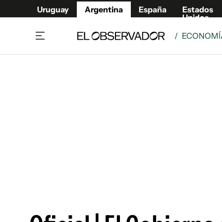
Uruguay
Argentina
España
Estados
Unidos
/
ECONOMÍA
Home
Deport
Política
El Obse
Economía y negocios
Urugua
Zoom
España
Sociedad
Estados
Espectáculos