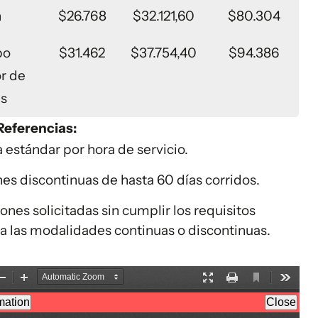
n
$26.768
$32.121,60
$80.304
po
$31.462
$37.754,40
$94.386
r de
as
Referencias:
a estándar por hora de servicio.
es discontinuas de hasta 60 días corridos.
ones solicitadas sin cumplir los requisitos
ra las modalidades continuas o discontinuas.