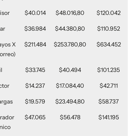
isor
$40.014
$48.016,80
$120.042
iar
$36.984
$44.380,80
$110.952
ayos X
$211.484
$253.780,80
$634.452
correo)
l
$33.745
$40.494
$101.235
tor
$14.237
$17.084,40
$42.711
argas
$19.579
$23.494,80
$58.737
rador
$47.065
$56.478
$141.195
nico