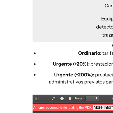
Ca
Equi
detecto
traz
Ordinario:
tarif
Urgente (+20%):
prestacion
Urgente (+200%):
prestaci
administrativos previstos pa