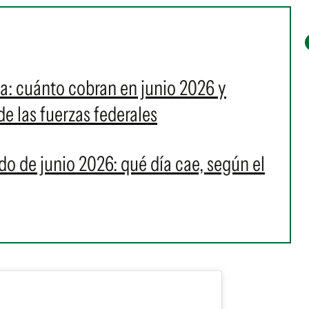
ía: cuánto cobran en junio 2026 y
e las fuerzas federales
ado de junio 2026: qué día cae, según el