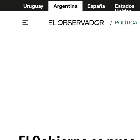
Uruguay
Argentina
España
Estados
Unidos
/
POLÍTICA
Home
Deport
Política
El Obse
Economía y negocios
Urugua
Zoom
España
Sociedad
Estados
Espectáculos