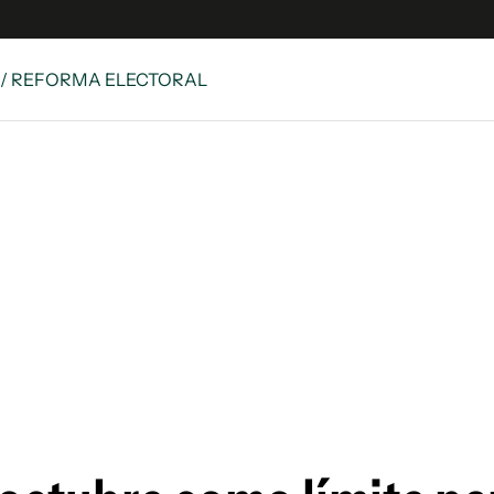
/ REFORMA ELECTORAL
es
Edición Digital
S
rvador Radio
y
 Unidos