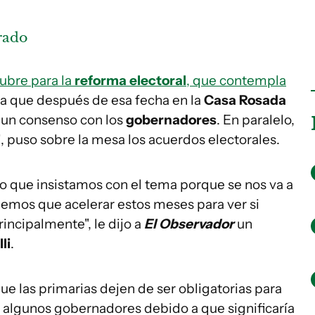
rado
ubre para la
reforma electoral
, que contempla
 a que después de esa fecha en la
Casa Rosada
 un consenso con los
gobernadores
. En paralelo,
i
, puso sobre la mesa los acuerdos electorales.
o que insistamos con el tema porque se nos va a
nemos que acelerar estos meses para ver si
ncipalmente", le dijo a
El Observador
un
li
.
ue las primarias dejen de ser obligatorias para
 algunos gobernadores debido a que significaría