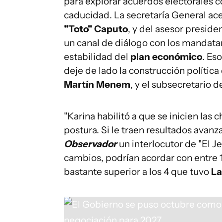
para explorar acuerdos electorales 
caducidad. La secretaría General ac
"Toto" Caputo
, y del asesor preside
un canal de diálogo con los mandatar
estabilidad del
plan económico
. Es
deje de lado la construcción política 
Martín Menem
, y el subsecretario d
"Karina habilitó a que se inicien las 
postura. Si le traen resultados avanza
Observador
un interlocutor de "El J
cambios, podrían acordar con entre 1
bastante superior a los 4 que tuvo
La