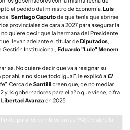
con los gobernadores con la misma fecha de
eptó el pedido del ministro de Economía,
Luis
ncial
Santiago Caputo
de que tenía que abrirse
ios provinciales de cara a 2027 para asegurar la
o no quiere decir que la hermana del Presidente
que llevan adelante el titular de
Diputados
,
e Gestión Institucional,
Eduardo "Lule" Menem
.
charlas. No quiere decir que va a resignar su
 por ahí, sino sigue todo igual", le explicó a
El
efe". Cerca de
Santilli
creen que, de no mediar
2 y 14 gobernadores para el año que viene; cifra
 Libertad Avanza
en 2025.