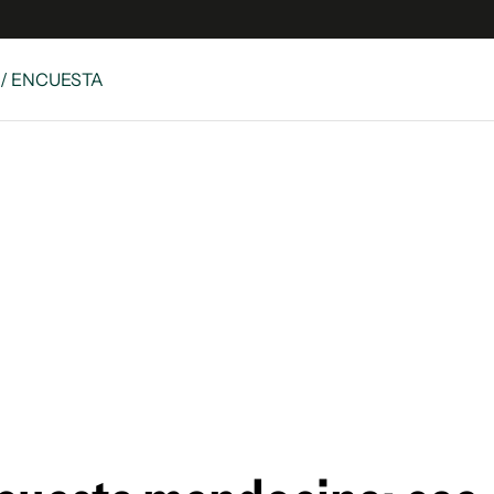
/ ENCUESTA
es
Edición Digital
S
rvador Radio
y
 Unidos