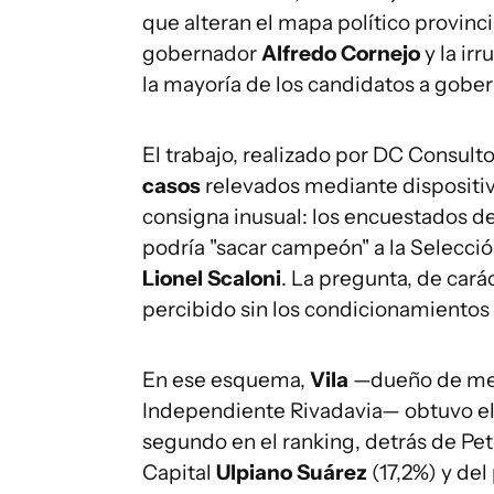
que alteran el mapa político provinc
gobernador
Alfredo Cornejo
y la ir
la mayoría de los candidatos a gober
El trabajo, realizado por DC Consulto
casos
relevados mediante dispositivo
consigna inusual: los encuestados d
podría "sacar campeón" a la Selecci
Lionel Scaloni
. La pregunta, de cará
percibido sin los condicionamientos 
En ese esquema,
Vila
—dueño de med
Independiente Rivadavia— obtuvo e
segundo en el ranking, detrás de Petr
Capital
Ulpiano Suárez
(17,2%) y de