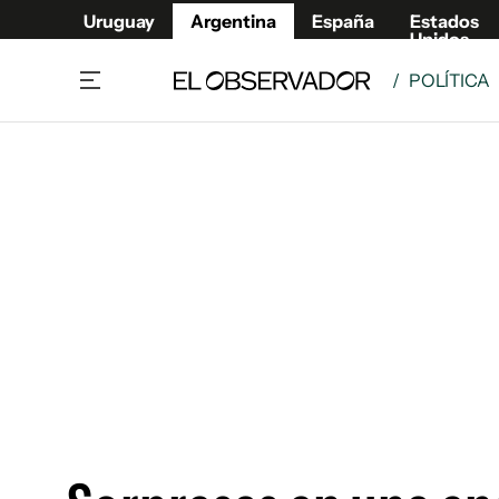
Uruguay
Argentina
España
Estados
Unidos
/
POLÍTICA
Home
Deport
Política
El Obse
Economía y negocios
Urugua
Zoom
España
Sociedad
Estados
Espectáculos