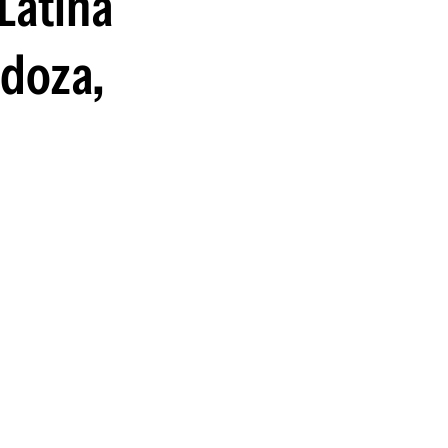
Latina
guenos en:
ndoza,