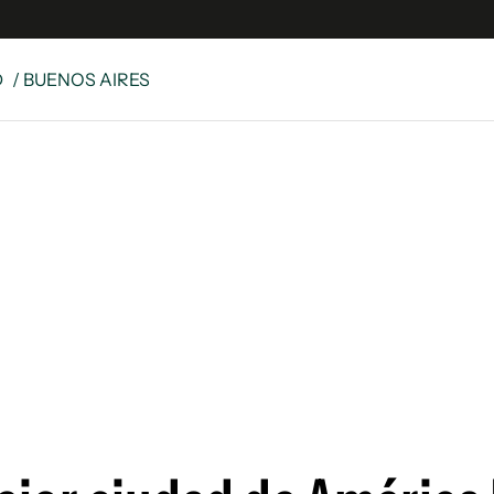
D
/ BUENOS AIRES
es
Edición Digital
S
rvador Radio
y
 Unidos