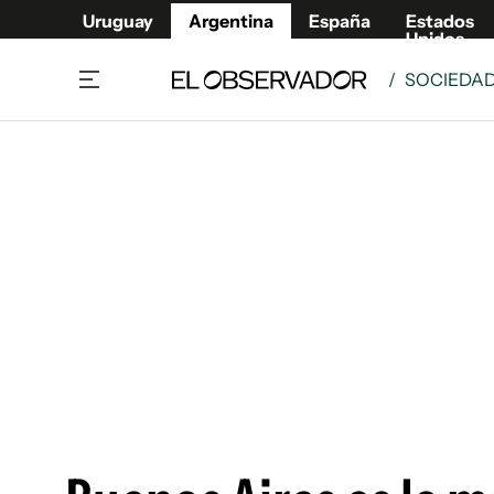
Uruguay
Argentina
España
Estados
Unidos
/
SOCIEDA
Home
Deport
Política
El Obse
Economía y negocios
Urugua
Zoom
España
Sociedad
Estados
Espectáculos