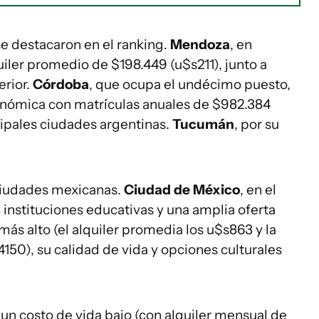
e destacaron en el ranking.
Mendoza
, en
uiler promedio de $198.449 (u$s211), junto a
erior.
Córdoba
, que ocupa el undécimo puesto,
onómica con matrículas anuales de $982.384
ncipales ciudades argentinas.
Tucumán
, por su
 ciudades mexicanas.
Ciudad de México
, en el
 instituciones educativas y una amplia oferta
más alto (el alquiler promedia los u$s863 y la
4150), su calidad de vida y opciones culturales
 un costo de vida bajo (con alquiler mensual de