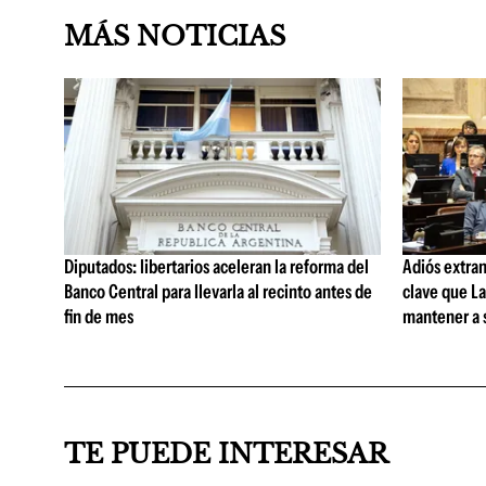
MÁS NOTICIAS
Diputados: libertarios aceleran la reforma del
Adiós extran
Banco Central para llevarla al recinto antes de
clave que La
fin de mes
mantener a s
TE PUEDE INTERESAR