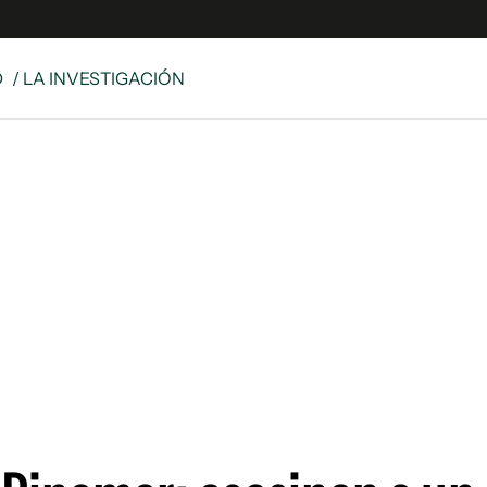
D
/ LA INVESTIGACIÓN
es
Edición Digital
S
rvador Radio
y
 Unidos