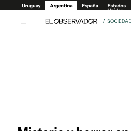
Uruguay
Argentina
España
Estados
Unidos
/
SOCIEDA
Home
Deport
Política
El Obse
Economía y negocios
Urugua
Zoom
España
Sociedad
Estados
Espectáculos