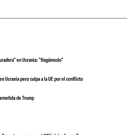
duradera" en Ucrania: "Hagámoslo"
n Ucrania pero culpa a la UE por el conflicto
rremetida de Trump