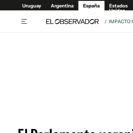
Uruguay
Argentina
España
Estados
Unidos
/
IMPACTO 
Actualidad
Mirada
Economía y Finanzas
Impacto
Sucede
Data Cl
Relax
Urugua
Cine, series y música
Argent
Madrid & Comunidad
Estados
Pequeños Placeres