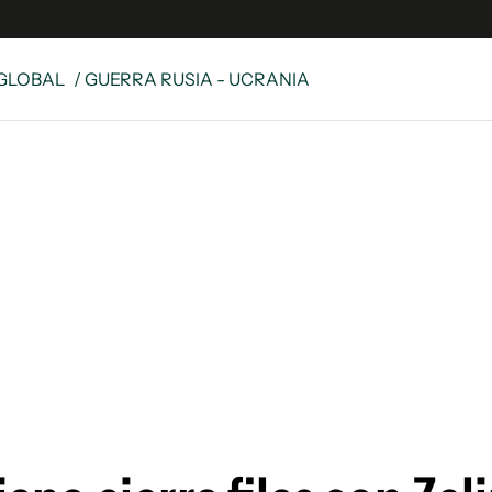
GLOBAL
/ GUERRA RUSIA - UCRANIA
s
S
 Global
ave
y
ina
 Unidos