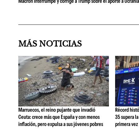
Macron interrumpe y corrige a Trump sobre el aporte a Ucrani
MÁS NOTICIAS
Marruecos, el reino pujante que invadió
Récord histó
Ceuta: crece más que España y con menos
35 supera la
inflación, pero expulsa a sus jóvenes pobres
primera vez