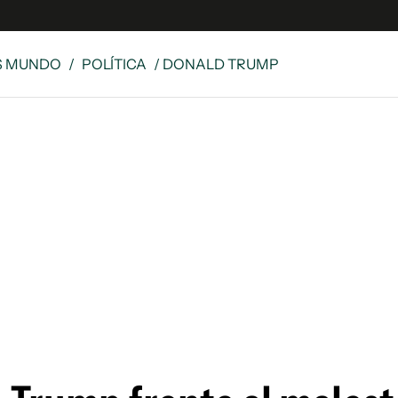
S MUNDO
/
POLÍTICA
/ DONALD TRUMP
 Latina
S
es
y
ina