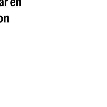
ar en
guenos en:
lon