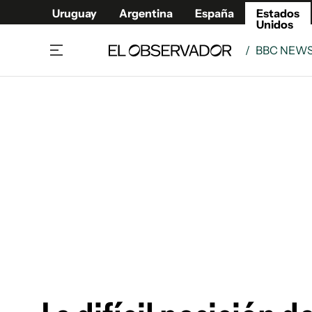
Uruguay
Argentina
España
Estados
Unidos
/
BBC NEW
Home
América
Política
Deport
Economía
Urugua
Sociedad
Argent
Inmigración
España