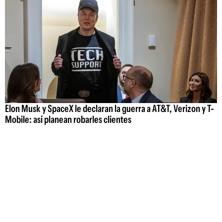
Elon Musk y SpaceX le declaran la guerra a AT&T, Verizon y T-
Mobile: así planean robarles clientes