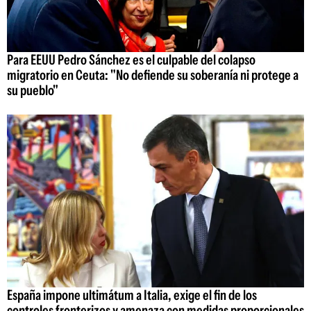
Para EEUU Pedro Sánchez es el culpable del colapso
migratorio en Ceuta: "No defiende su soberanía ni protege a
su pueblo"
España impone ultimátum a Italia, exige el fin de los
controles fronterizos y amenaza con medidas proporcionales