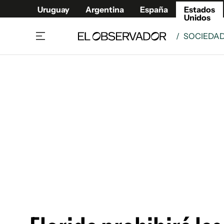
Uruguay
Argentina
España
Estados
Unidos
/
SOCIEDA
Home
América
Política
Deport
Economía
Urugua
Sociedad
Argent
Inmigración
España