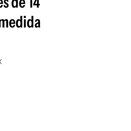
es de 14
guenos en:
a medida
X