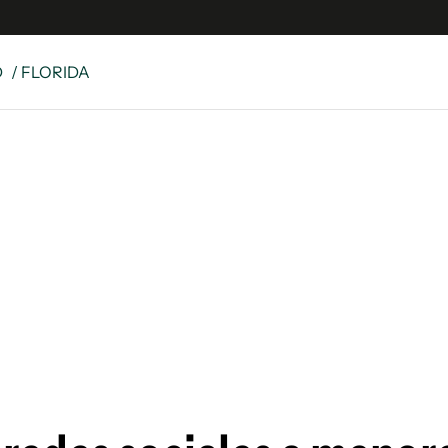
D
/ FLORIDA
 Latina
S
es
y
ina