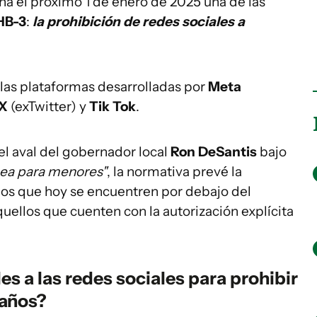
a el próximo 1 de enero de 2025 una de las
HB-3
:
la prohibición de redes sociales a
 las plataformas desarrolladas por
Meta
X
(exTwitter) y
Tik Tok
.
el aval del gobernador local
Ron DeSantis
bajo
nea para menores"
, la normativa prevé la
ios que hoy se encuentren por debajo del
uellos que cuenten con la autorización explícita
s a las redes sociales para prohibir
 años?