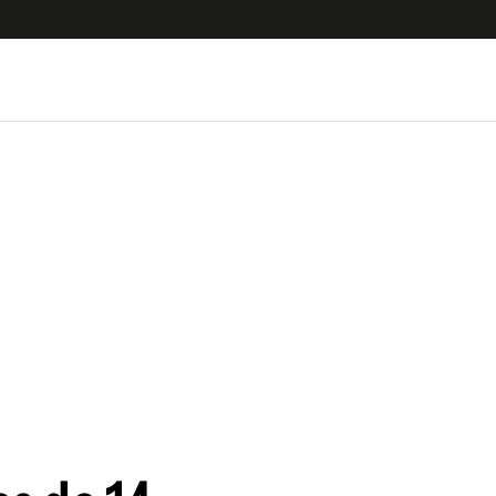
uscríbete ahora a El Observador y elegí hasta
donde llegar.